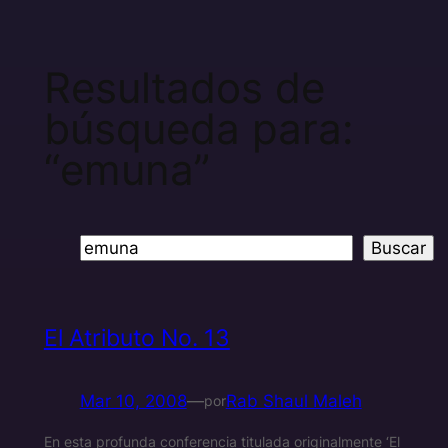
Resultados de
búsqueda para:
“emuna”
Buscar
Buscar
El Atributo No. 13
Mar 10, 2008
—
Rab Shaul Maleh
por
En esta profunda conferencia titulada originalmente ‘El