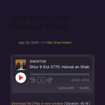
Shiur 9 Elul 5770:
Halvaá en Shabat
—
por
Ago 20, 2010
Rab Shaul Maleh
SHEMTOB
Shiur 9 Elul 5770: Halvaá en Shabat
Play
00:00
/
45:16
1x
Episode
SUBSCRIBE
SHARE
SHARE
Apple Podcasts
Google Podcasts
Download file
|
Play in new window
|
Duration: 45:16
|