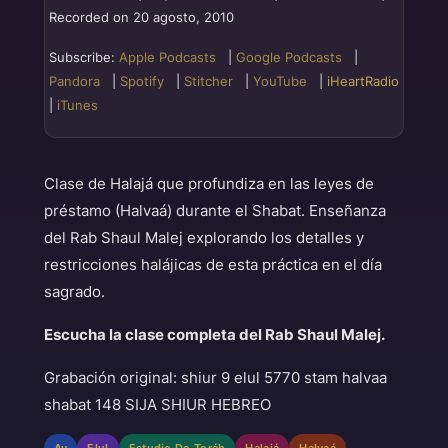
Recorded on 20 agosto, 2010
Pandora
Spotify
LINK
Stitcher
YouTube
Subscribe:
Apple Podcasts
|
Google Podcasts
|
EMBED
Pandora
|
Spotify
|
Stitcher
|
YouTube
|
iHeartRadio
iHeartRadio
iTunes
|
iTunes
RSS FEED
Clase de Halajá que profundiza en las leyes de
préstamo (Halvaá) durante el Shabat. Enseñanza
del Rab Shaul Malej explorando los detalles y
restricciones halájicas de esta práctica en el día
sagrado.
Escucha la clase completa del Rab Shaul Malej.
Grabación original: shiur 9 elul 5770 stam halvaa
shabat 148 SIJA SHIUR HEBREO