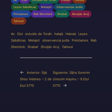
Av
Elul
Estudio De Toráh
Halajá
Halvaá
Leyes Sabáticas
Melajot
Observancia Judía
Préstamos
Rab Shemtob
Shabat
Shulján Aruj
Talmud
Av
Elul
estudio de Toráh
halajá
Halvaá
Leyes
Sabáticas
Melajot
observancia judía
Préstamos
Rab
Shemtob
Shabat
Shulján Aruj
Talmud
←
Anterior:
Sijá
Siguiente:
Sijha Sorerim
Shiur Hebreo – 2 de
Umorim Hayinu – 9 Elul
→
Elul 5770
5770