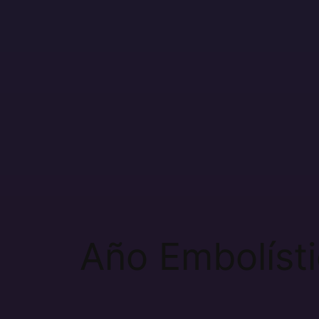
contenido
Año Embolíst