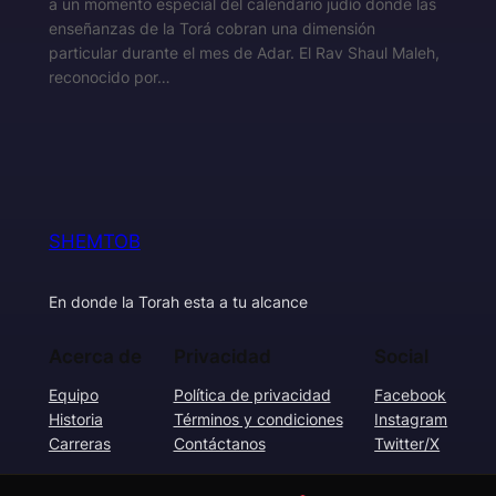
a un momento especial del calendario judío donde las
enseñanzas de la Torá cobran una dimensión
particular durante el mes de Adar. El Rav Shaul Maleh,
reconocido por…
SHEMTOB
En donde la Torah esta a tu alcance
Acerca de
Privacidad
Social
Equipo
Política de privacidad
Facebook
Historia
Términos y condiciones
Instagram
Carreras
Contáctanos
Twitter/X