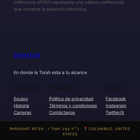
(referencia a1160) representa una valiosa conferencia
que combina la sabiduría talmúdica…
SHEMTOB
En donde la Torah esta a tu alcance
Acerca de
Privacidad
Social
Equipo
Política de privacidad
Facebook
Historia
Términos y condiciones
Instagram
Carreras
Contáctanos
Twitter/X
PARASHAT RE’EH · כ״ה בְּאָב תשפ״ו ·
COLUMBUS, UNITED
STATES
Diseñado con
WordPress