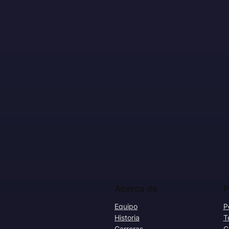
Acerca de
P
Equipo
P
Historia
T
Carreras
C