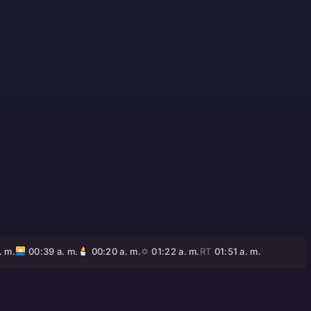
. m.
00:39 a. m.
00:20 a. m.
✡
01:22 a. m.
RT
01:51 a. m.