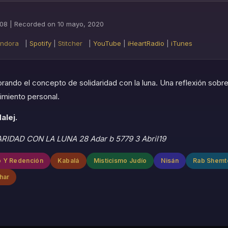
Google Podcasts
P
:08
|
Recorded on 10 mayo, 2020
Stitcher
Y
ndora
|
Spotify
|
Stitcher
|
YouTube
|
iHeartRadio
|
iTunes
iTunes
ando el concepto de solidaridad con la luna. Una reflexión sobre l
cimiento personal.
alej.
DARIDAD CON LA LUNA 28 Adar b 5779 3 Abril19
io Y Redención
Kabalá
Misticismo Judío
Nisán
Rab Shemt
har