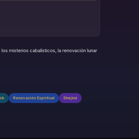
andora
ouTube
os misterios cabalísticos, la renovación lunar
ob
Renovación Espiritual
Shejiná