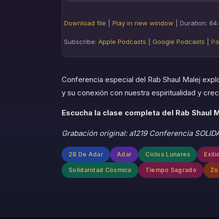
SHARE
Apple Podcasts
Download file
|
Play in new window
|
Duration: 64
Spotify
LINK
Subscribe:
Apple Podcasts
|
Google Podcasts
|
Pa
iHeartRadio
EMBED
RSS FEED
Conferencia especial del Rab Shaul Malej explor
y su conexión con nuestra espiritualidad y cre
Escucha la clase completa del Rab Shaul M
Grabación original: a1219 Conferencia SOLI
28 De Adar
Adar
Ciclos Lunares
Exil
Solidaridad Cósmica
Tiempo Sagrado
Zo