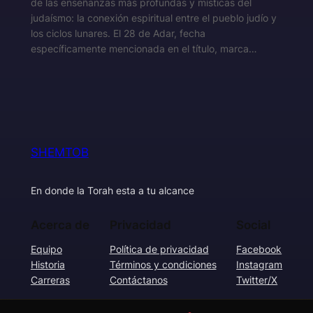
de las enseñanzas más profundas y místicas del
judaísmo: la conexión espiritual entre el pueblo judío y
los ciclos lunares. El 28 de Adar, fecha
específicamente mencionada en el título, marca…
SHEMTOB
En donde la Torah esta a tu alcance
Acerca de
Privacidad
Social
Equipo
Política de privacidad
Facebook
Historia
Términos y condiciones
Instagram
Carreras
Contáctanos
Twitter/X