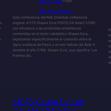
Abr 4, 2008
—
por
Rab Shaul Maleh
Esta conferencia del Rab Shemtob (referencia
os
original: a1173 Shaare Ezra PISCIS 04 Adar2 5768)
y
nos introduce a las profundas enseñanzas
E
contenidas en el texto cabalístico Shaare Ezra,
d
o
explorando específicamente la conexión entre el
a
signo zodiacal de Piscis y el mes hebreo de Adar II
e
durante el año 5768. Shaare Ezra, que significa ‘Las
se 
Puertas de…
a
l
a1075 Causa De Las
Causas TSA 5753