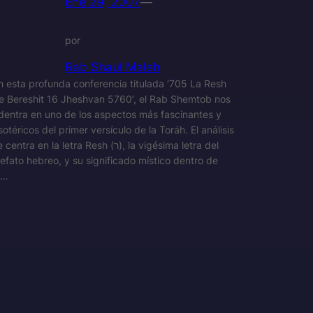
Ene 29, 2007
—
por
Rab Shaul Maleh
n esta profunda conferencia titulada ‘705 La Resh
e Bereshit 16 Jheshvan 5760’, el Rab Shemtob nos
dentra en uno de los aspectos más fascinantes y
sotéricos del primer versículo de la Toráh. El análisis
centra en la letra Resh (ר), la vigésima letra del
lefato hebreo, y su significado místico dentro de
a…