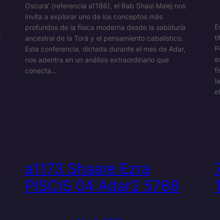
Oscura’ (referencia a1186), el Rab Shaul Malej nos
invita a explorar uno de los conceptos más
E
profundos de la física moderna desde la sabiduría
l
t
ancestral de la Torá y el pensamiento cabalístico.
P
Esta conferencia, dictada durante el mes de Adar,
e
nos adentra en un análisis extraordinario que
f
conecta…
l
e
a1173 Shaare Ezra
PISCIS 04 Adar2 5768