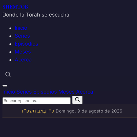
SHEMTOB
Donde la Torah se escucha
Inicio
Series
Episodios
Meses
Acerca
Inicio
Series
Episodios
Meses
Acerca
כ״ו בְּאָב תשפ״ו
·
Domingo, 9 de agosto de 2026
Saltar
al