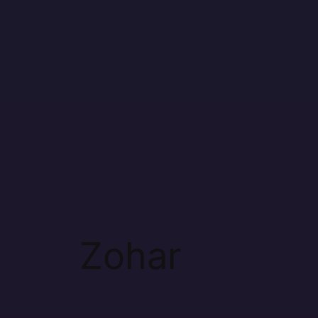
contenido
Zohar