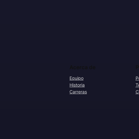
Acerca de
P
Equipo
P
Historia
T
Carreras
C