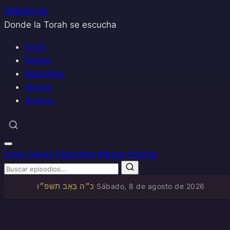
SHEMTOB
Donde la Torah se escucha
Inicio
Series
Episodios
Meses
Acerca
Inicio
Series
Episodios
Meses
Acerca
כ״ה בְּאָב תשפ״ו
·
Sábado, 8 de agosto de 2026
Saltar
al