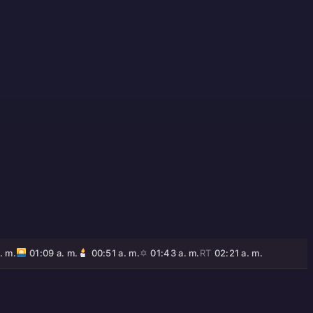
. m.
01:09 a. m.
00:51 a. m.
✡
01:43 a. m.
RT
02:21 a. m.