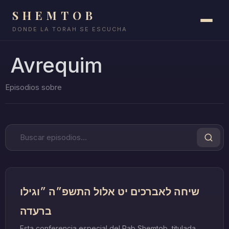
SHEMTOB
DONDE LA TORAH SE ESCUCHA
Avrequim
שיחה לאברכים יט אלול התשפ״ה ״וגילו
ברעדה
Esta conferencia especial del Rab Shemtob, titulada