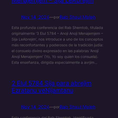
Menajemjem – Sija LeAbrejim
Nov 14, 2024
—
Rab Shaul Maleh
por
Esta profunda conferencia del Rab Shemtob, titulada
originalmente ‘3 Elul 5784 – Anoji Anoji Menajemjem –
Sija LeAbrejim’, nos introduce a uno de los conceptos
más reconfortantes y poderosos de la tradición judía:
el consuelo divino expresado en las palabras ‘Anojí
Anojí Menajemjem’ (Yo, Yo soy quien los consuela).
Esta enseñanza, dirigida especialmente a avrjim…
2 Elul 5784 Sija para abrejim
Ezratanu veNijamtanu
Nov 14, 2024
—
Rab Shaul Maleh
por
Esta conferencia del Rab Shemtob, identificada