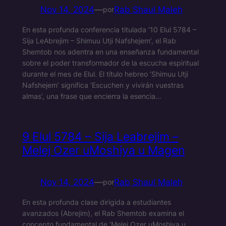
Nov 14, 2024
—
Rab Shaul Maleh
por
En esta profunda conferencia titulada ’10 Elul 5784 –
Sija LeAbrejim – Shimuu Utji Nafshejem’, el Rab
Shemtob nos adentra en una enseñanza fundamental
sobre el poder transformador de la escucha espiritual
durante el mes de Elul. El título hebreo ‘Shimuu Utji
Nafshejem’ significa ‘Escuchen y vivirán vuestras
almas’, una frase que encierra la esencia…
9 Elul 5784 – Sija Leabrejim –
Melej Ozer uMoshiya u Magen
Nov 14, 2024
—
Rab Shaul Maleh
por
En esta profunda clase dirigida a estudiantes
avanzados (Abrejim), el Rab Shemtob examina el
concepto fundamental de ‘Melej Ozer uMoshiya u