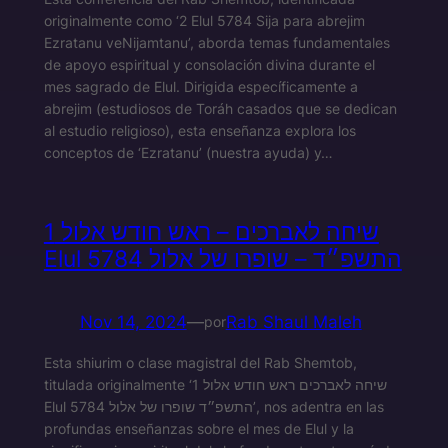
originalmente como ‘2 Elul 5784 Sija para abrejim
Ezratanu veNijamtanu’, aborda temas fundamentales
de apoyo espiritual y consolación divina durante el
mes sagrado de Elul. Dirigida específicamente a
abrejim (estudiosos de Toráh casados que se dedican
al estudio religioso), esta enseñanza explora los
conceptos de ‘Ezratanu’ (nuestra ayuda) y…
שיחה לאברכים – ראש חודש אלול 1
Elul 5784 התשפ״ד – שופרו של אלול
Nov 14, 2024
—
Rab Shaul Maleh
por
Esta shiurim o clase magistral del Rab Shemtob,
titulada originalmente ‘שיחה לאברכים ראש חודש אלול 1
Elul 5784 התשפ״ד שופרו של אלול’, nos adentra en las
profundas enseñanzas sobre el mes de Elul y la