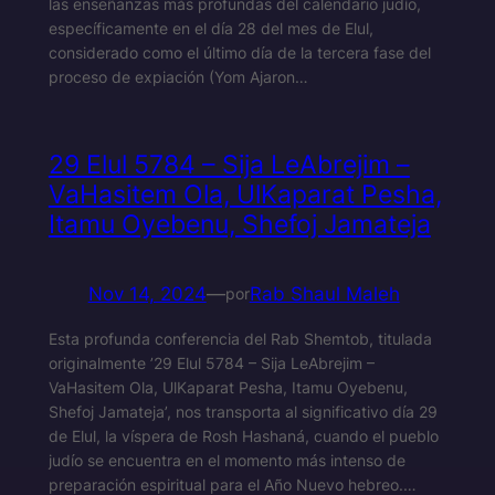
las enseñanzas más profundas del calendario judío,
específicamente en el día 28 del mes de Elul,
considerado como el último día de la tercera fase del
proceso de expiación (Yom Ajaron…
29 Elul 5784 – Sija LeAbrejim –
VaHasitem Ola, UlKaparat Pesha,
Itamu Oyebenu, Shefoj Jamateja
Nov 14, 2024
—
Rab Shaul Maleh
por
Esta profunda conferencia del Rab Shemtob, titulada
originalmente ’29 Elul 5784 – Sija LeAbrejim –
VaHasitem Ola, UlKaparat Pesha, Itamu Oyebenu,
Shefoj Jamateja’, nos transporta al significativo día 29
de Elul, la víspera de Rosh Hashaná, cuando el pueblo
judío se encuentra en el momento más intenso de
preparación espiritual para el Año Nuevo hebreo.…