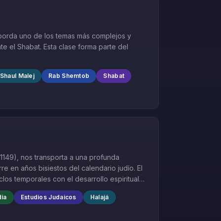
 aborda uno de los temas más complejos y
te el Shabat. Esta clase forma parte del
Shaul Malej
Rab Shemtob
Shabat
 1149), nos transporta a una profunda
e en años bisiestos del calendario judío. El
los temporales con el desarrollo espiritual
día
Estudios Judaicos
Halajá