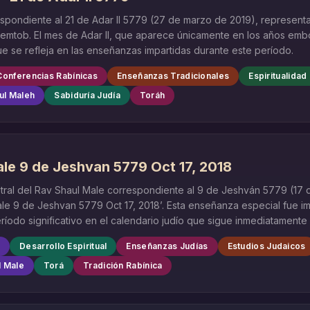
spondiente al 21 de Adar II 5779 (27 de marzo de 2019), represent
emtob. El mes de Adar II, que aparece únicamente en los años embo
ue se refleja en las enseñanzas impartidas durante este período.
Conferencias Rabínicas
Enseñanzas Tradicionales
Espiritualidad
ul Maleh
Sabiduría Judía
Toráh
le 9 de Jeshvan 5779 Oct 17, 2018
tral del Rav Shaul Male correspondiente al 9 de Jeshván 5779 (17 
Male 9 de Jeshvan 5779 Oct 17, 2018’. Esta enseñanza especial fue 
odo significativo en el calendario judío que sigue inmediatamente 
a
Desarrollo Espiritual
Enseñanzas Judías
Estudios Judaicos
l Male
Torá
Tradición Rabínica