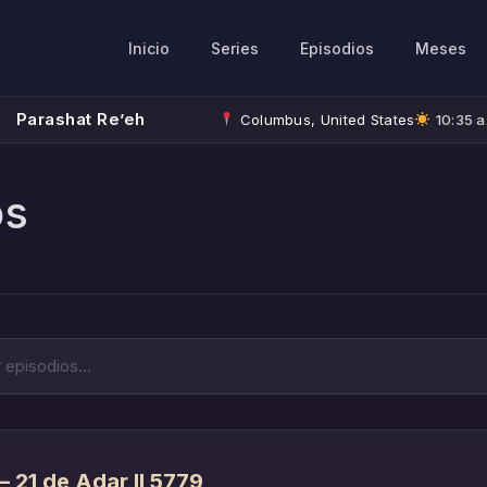
Inicio
Series
Episodios
Meses
Parashat Re’eh
Columbus, United States
10:35 a
os
 21 de Adar II 5779