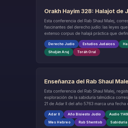
Orakh Hayim 328: Halajot de 
Esta conferencia del Rab Shaul Malej, corre
fascinantes del derecho judío: las leyes que
extenso corpus de halajá práctica que defin
Derecho Judío
Estudios Judaicos
Ha
Shulján Aruj
Toráh Oral
Enseñanza del Rab Shaul Malej
Esta conferencia del Rab Shaul Malej, regis
exploración de la sabiduría talmúdica corres
21 de Adar II del año 5763 marca una fecha 
del pueblo judío.
Adar II
Año Bisiesto Judío
Audio 114
Mes Hebreo
Rab Shemtob
Sabiduría