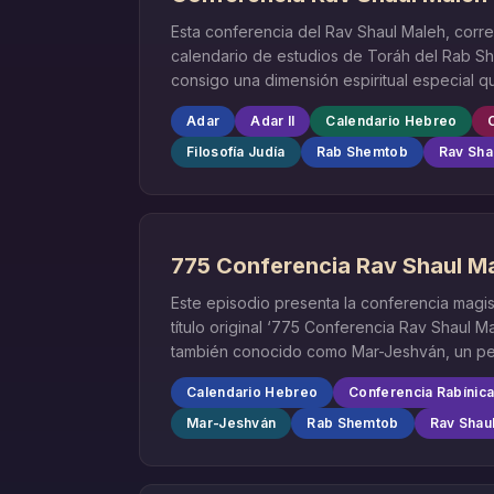
Esta conferencia del Rav Shaul Maleh, corre
calendario de estudios de Toráh del Rab Sh
consigo una dimensión espiritual especial q
Adar
Adar II
Calendario Hebreo
Filosofía Judía
Rab Shemtob
Rav Sha
775 Conferencia Rav Shaul Ma
Este episodio presenta la conferencia magis
título original ‘775 Conferencia Rav Shaul 
también conocido como Mar-Jeshván, un perí
Calendario Hebreo
Conferencia Rabínic
Mar-Jeshván
Rab Shemtob
Rav Shau