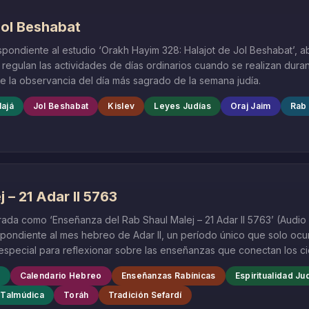
Jol Beshabat
spondiente al estudio ‘Orakh Hayim 328: Halajot de Jol Beshabat’,
 regulan las actividades de días ordinarios cuando se realizan duran
e la observancia del día más sagrado de la semana judía.
lajá
Jol Beshabat
Kislev
Leyes Judías
Oraj Jaim
Rab 
 – 21 Adar II 5763
trada como ‘Enseñanza del Rab Shaul Malej – 21 Adar II 5763’ (Audio
pondiente al mes hebreo de Adar II, un período único que solo ocurr
especial para reflexionar sobre las enseñanzas que conectan los cic
9
Calendario Hebreo
Enseñanzas Rabínicas
Espiritualidad Ju
 Talmúdica
Toráh
Tradición Sefardí