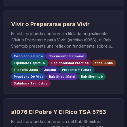
Vivir o Prepararse para Vivir
En esta profunda conferencia titulada originalmente
‘Vivir o Prepararse para Vivir’ (archivo a1068), el Rab
Shemtob presenta una reflexión fundamental sobre uno
de los dilemas más significativos de la experiencia
Conciencia Plena
Crecimiento Personal
humana: la tensión entre vivir plenamente el presente y
Equilibrio Espiritual
Espiritualidad Práctica
ética Judía
prepararse constantemente para el futuro. Esta
Filosofía Judía
Jasidut
Presente Y Futuro
enseñanza, basada en las palabras del Rab Shaul
Propósito De Vida
Rab Shaul Malej
Rab Shemtob
Malej, ofrece una perspectiva única desde la sabiduría
de la Toráh sobre cómo encontrar el equilibrio entre la
Sabiduría Talmúdica
acción presente y la preparación futura.
a1076 El Pobre Y El Rico TSA 5753
En esta profunda conferencia del Rab Shemtob,