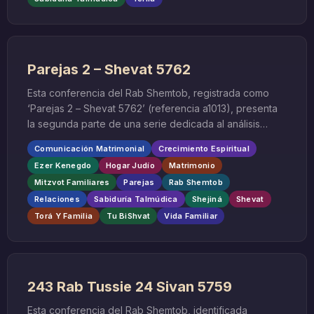
Parejas 2 – Shevat 5762
Esta conferencia del Rab Shemtob, registrada como
‘Parejas 2 – Shevat 5762’ (referencia a1013), presenta
la segunda parte de una serie dedicada al análisis
profundo de las relaciones matrimoniales desde la
Comunicación Matrimonial
Crecimiento Espiritual
perspectiva de la sabiduría de la Torá. Impartida
Ezer Kenegdo
Hogar Judío
Matrimonio
durante el mes hebreo de Shevat del año 5762, esta
Mitzvot Familiares
Parejas
Rab Shemtob
enseñanza ofrece valiosas herramientas para
Relaciones
Sabiduría Talmúdica
Shejiná
Shevat
fortalecer los vínculos matrimoniales basándose en
principios eternos de la tradición judía.
Torá Y Familia
Tu BiShvat
Vida Familiar
243 Rab Tussie 24 Sivan 5759
Esta conferencia del Rab Shemtob, identificada