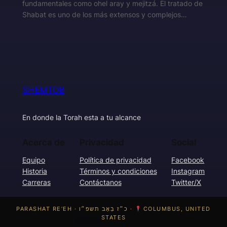
fundamentales como ohel aray y mejitzá. El tratado de
Shabat es uno de los más extensos y complejos…
SHEMTOB
En donde la Torah esta a tu alcance
Acerca de
Privacidad
Social
Equipo
Política de privacidad
Facebook
Historia
Términos y condiciones
Instagram
Carreras
Contáctanos
Twitter/X
PARASHAT RE’EH · כ״ז בְּאָב תשפ״ו ·
COLUMBUS, UNITED
STATES
Diseñado con
WordPress