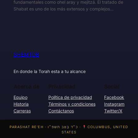
fundamentales como ohel aray y mejitzá. El tratado de
Shabat es uno de los más extensos y complejos…
SHEMTOB
En donde la Torah esta a tu alcance
Acerca de
Privacidad
Social
Equipo
Política de privacidad
Facebook
Historia
Términos y condiciones
Instagram
Carreras
Contáctanos
Twitter/X
PARASHAT RE’EH · כ״ד בְּאָב תשפ״ו ·
COLUMBUS, UNITED
STATES
Diseñado con
WordPress