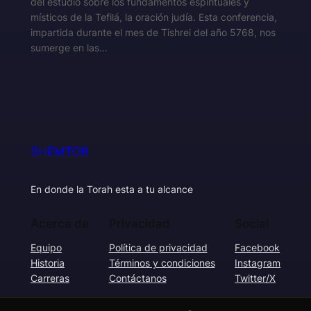
del estudio sobre los fundamentos espirituales y
místicos de la Tefilá, la oración judía. Esta conferencia,
impartida durante el mes de Tishrei del año 5768, nos
sumerge en las…
SHEMTOB
En donde la Torah esta a tu alcance
Acerca de
Privacidad
Social
Equipo
Política de privacidad
Facebook
Historia
Términos y condiciones
Instagram
Carreras
Contáctanos
Twitter/X