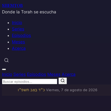
SHEMTOB
Donde la Torah se escucha
Inicio
Series
Episodios
Meses
Acerca
Inicio
Series
Episodios
Meses
Acerca
כ״ד בְּאָב תשפ״ו
·
Viernes, 7 de agosto de 2026
Saltar
al