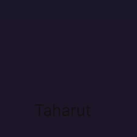
contenido
Taharut