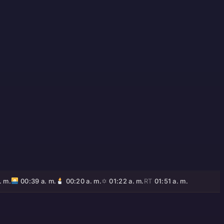
. m.
00:39 a. m.
00:20 a. m.
✡
01:22 a. m.
RT
01:51 a. m.