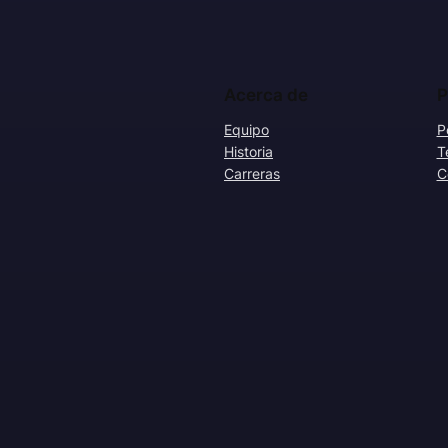
Acerca de
P
Equipo
P
Historia
T
Carreras
C