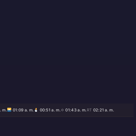
. m.
01:09 a. m.
00:51 a. m.
✡
01:43 a. m.
RT
02:21 a. m.