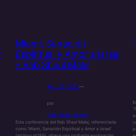
Miami, Sanación
r
Espiritual y Amor a Israel
– Rab Shaul Malej
Feb 29, 2012
—
E
por
‘
Rab Shaul Maleh
e
Esta conferencia del Rab Shaul Malej, referenciada
c
como ‘Miami, Sanación Espiritual y Amor a Israel’
p
(archivo a1189), ofrece una profunda exploración
d