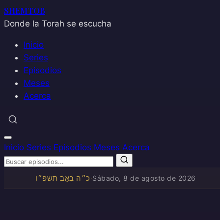
SHEMTOB
Donde la Torah se escucha
Inicio
Series
Episodios
Meses
Acerca
Inicio
Series
Episodios
Meses
Acerca
כ״ה בְּאָב תשפ״ו
·
Sábado, 8 de agosto de 2026
Saltar
al