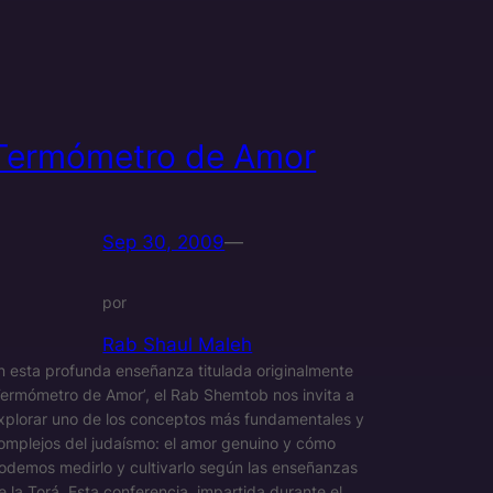
Termómetro de Amor
Sep 30, 2009
—
por
Rab Shaul Maleh
n esta profunda enseñanza titulada originalmente
Termómetro de Amor’, el Rab Shemtob nos invita a
xplorar uno de los conceptos más fundamentales y
omplejos del judaísmo: el amor genuino y cómo
odemos medirlo y cultivarlo según las enseñanzas
e la Torá. Esta conferencia, impartida durante el