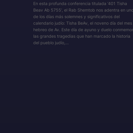
En esta profunda conferencia titulada ‘401 Tisha
Beav Ab 5755’, el Rab Shemtob nos adentra en un
de los días más solemnes y significativos del
calendario judío: Tisha BeAv, el noveno día del mes
hebreo de Av. Este día de ayuno y duelo conmemo
las grandes tragedias que han marcado la historia
del pueblo judío,…