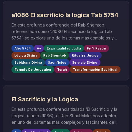
a1086 El sacrificio la logica Tab 5754
En esta profunda conferencia del Rab Shemtob,
referenciada como ‘a1086 El sacrificio la logica Tab
5754’, se explora uno de los temas más complejos y
fundamentales de la tradición judía: la naturaleza del
Año 5754
Av
Espiritualidad Judía
Fe Y Razón
sacrificio y su comprensión lógica dentro del servicio
Lógica Divina
Rab Shemtob
Rituales Judíos
divino. Esta enseñanza, impartida en el año hebreo
Sabiduría Divina
Sacrificios
Servicio Divino
5754, aborda las aparentes contradicciones entre la
Templo De Jerusalén
Toráh
Transformación Espiritual
razón humana y los mandamientos divinos,
específicamente en el contexto de los sacrificios
rituales.
El Sacrificio y la Lógica
En esta profunda conferencia titulada ‘El Sacrificio y la
Lógica’ (audio a1086), el Rab Shaul Malej nos adentra
en uno de los temas más complejos y fascinantes de la
Torá: el sistema de sacrificios del Templo de Jerusalén