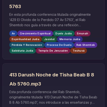
5763
En esta profunda conferencia titulada originalmente
‘429 El Olvido de lo Perdido 07 Av 5763’, el Rab
Shemtob nos guía a través de una reflexión
fundamental sobre uno de los conceptos más
Av
Crecimiento Espiritual
Duelo Judío
Emunah
paradójicos y transformadores de la experiencia
Espiritualidad Judía
Jasidut
Memoria Judía
humana: el acto de olvidar aquello que hemos perdido.
Pérdida Y Renovación
Proceso De Duelo
Rab Shemtob
Esta enseñanza, impartida durante el mes hebreo de
Sabiduría Judía
Templo De Jerusalén
Teshuvá
Av, adquiere una dimensión especial al situarse en el
período más significativo de duelo y reflexión del
calendario judío.
413 Darush Noche de Tisha Beab B 8
Ab 5760.mp3
Esta profunda conferencia del Rab Shemtob,
originalmente titulada ‘413 Darush Noche de Tisha Beab
B 8 Ab 5760.mp3’, nos introduce a las enseñanzas y