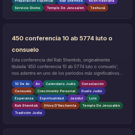
Preparación Espiritual
Rab Shemtob
Rosh Hashaná
Servicio Divino
Templo De Jerusalén
Teshuvá
450 conferencia 10 ab 5774 luto o
consuelo
Esta conferencia del Rab Shemtob, originalmente
titulada ‘450 conferencia 10 ab 5774 luto o consuelo’,
nos adentra en uno de los períodos más significativos
del calendario judío: los días posteriores al 9 de Av y el
10 De Av
Av
Calendario Judío
Consolación
comienzo del período de consolación. El 10 de Av,
Consuelo
Crecimiento Personal
Duelo Judío
aunque ya pasado el día más triste del año judío,
Esperanza
Espiritualidad
Jasidut
Luto
mantiene una resonancia especial en la conciencia
Rab Shemtob
Shiva D'Nechemta
Templo De Jerusalén
judía como momento de transición entre el luto
profundo y el proceso gradual de consuelo.
Tradición Judía