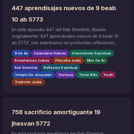
447 aprendisajes nuevos de 9 beab
10 ab 5773
En este episodio 447 del Rab Shemtob, titulado
originalmente ‘447 aprendisajes nuevos de 9 beab 10
ab 5773’, nos adentramos en profundas reflexiones
sobre uno de los períodos más significativos del
9 De Av
Calendario Hebreo
Crecimiento Espiritual
calendario hebreo: los días que rodean al 9 de Av. Esta
Enseñanzas Judías
Filosofía Judía
Mes De Av
clase magistral, impartida durante los días 9 y 10 de Av
Rab Shemtob
Reflexión Espiritual
del año 5773 (agosto de 2013), ofrece enseñanzas
Templo De Jerusalén
Teshuvá
Tishá B'Av
Toráh
renovadas y perspectivas frescas sobre este momento
tan cargado de significado en la tradición judía.
Tradición Judía
758 sacrificio amortiguante 19
jhesvan 5772
En esta profunda enseñanza del Rab Shemtob,