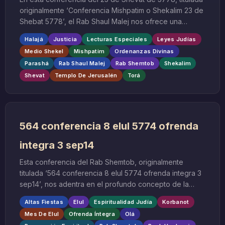
originalmente ‘Conferencia Mishpatim o Shekalim 23 de
Shebat 5778’, el Rab Shaul Malej nos ofrece una
reflexión profunda sobre dos aspectos fundamentales
Halajá
Justicia
Lecturas Especiales
Leyes Judías
de la tradición judía que se entrelazan durante esta
Medio Shekel
Mishpatim
Ordenanzas Divinas
época del año hebreo: la parashá Mishpatim y la lectura
Parashá
Rab Shaul Malej
Rab Shemtob
Shekalim
especial de Shekalim.
Shevat
Templo De Jerusalén
Torá
564 conferencia 8 elul 5774 ofrenda
integra 3 sep14
Esta conferencia del Rab Shemtob, originalmente
titulada ‘564 conferencia 8 elul 5774 ofrenda integra 3
sep14’, nos adentra en el profundo concepto de la
ofrenda íntegra (Olá) dentro del contexto sagrado del
Altas Fiestas
Elul
Espiritualidad Judía
Korbanot
mes de Elul, tiempo de introspección y preparación
Mes De Elul
Ofrenda Íntegra
Olá
espiritual antes de las Altas Fiestas.