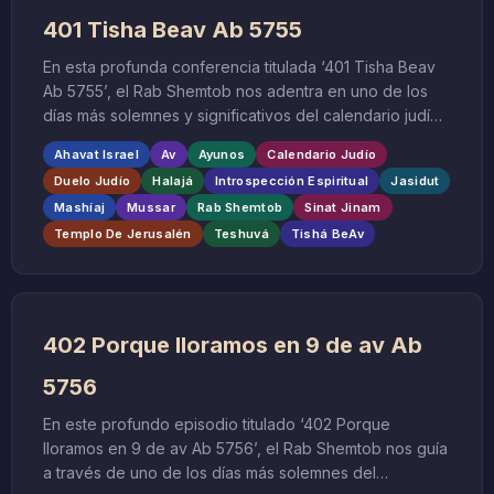
401 Tisha Beav Ab 5755
En esta profunda conferencia titulada ‘401 Tisha Beav
Ab 5755’, el Rab Shemtob nos adentra en uno de los
días más solemnes y significativos del calendario judío:
Tisha BeAv, el noveno día del mes hebreo de Av. Este
Ahavat Israel
Av
Ayunos
Calendario Judío
día de ayuno y duelo conmemora las grandes tragedias
Duelo Judío
Halajá
Introspección Espiritual
Jasidut
que han marcado la historia del pueblo judío, siendo la
Mashíaj
Mussar
Rab Shemtob
Sinat Jinam
más destacada la destrucción del Primer y Segundo
Templo De Jerusalén
Teshuvá
Tishá BeAv
Templo de Jerusalén.
402 Porque lloramos en 9 de av Ab
5756
En este profundo episodio titulado ‘402 Porque
lloramos en 9 de av Ab 5756’, el Rab Shemtob nos guía
a través de uno de los días más solemnes del