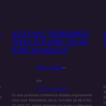
–
433 Conf. ”PENSANDO
EN EL FUTURO” 26 AB
5765 30 AGO 05
Mar 10, 2008
—
por
e
E
Rab Shaul Maleh
‘
En esta profunda conferencia titulada originalmente
l
S
‘433 Conf. PENSANDO EN EL FUTURO 26 AB 5765
f
30 AGO 05’, el Rab Shemtob nos invita a reflexionar