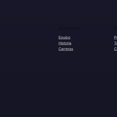
Acerca de
P
Equipo
P
Historia
T
Carreras
C