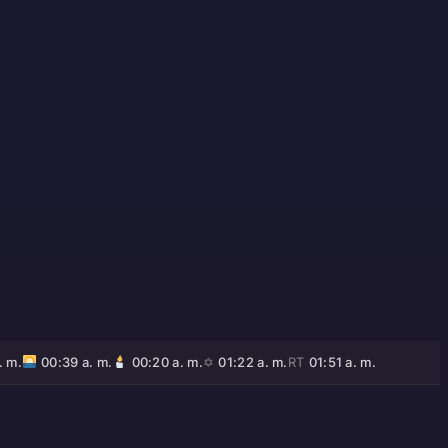
. m.
00:39 a. m.
00:20 a. m.
✡
01:22 a. m.
RT
01:51 a. m.