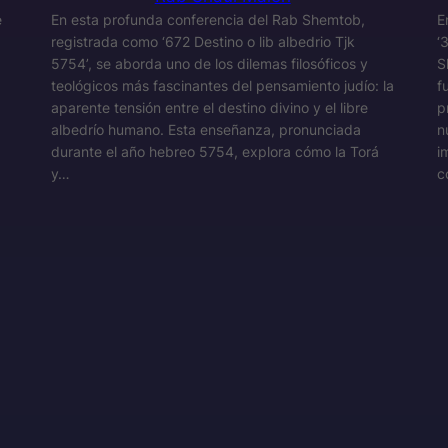
e
En esta profunda conferencia del Rab Shemtob,
E
registrada como ‘672 Destino o lib albedrio Tjk
‘
5754’, se aborda uno de los dilemas filosóficos y
S
teológicos más fascinantes del pensamiento judío: la
f
aparente tensión entre el destino divino y el libre
p
albedrío humano. Esta enseñanza, pronunciada
n
durante el año hebreo 5754, explora cómo la Torá
i
y…
c