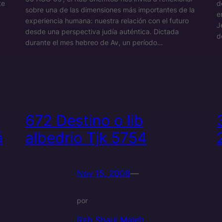
te
d
sobre una de las dimensiones más importantes de la
e
experiencia humana: nuestra relación con el futuro
J
desde una perspectiva judía auténtica. Dictada
d
durante el mes hebreo de Av, un período…
672 Destino o lib
á
albedrio Tjk 5754
Nov 15, 2006
—
por
Rab Shaul Maleh