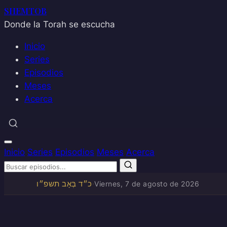
SHEMTOB
Donde la Torah se escucha
Inicio
Series
Episodios
Meses
Acerca
Inicio
Series
Episodios
Meses
Acerca
כ״ד בְּאָב תשפ״ו
·
Viernes, 7 de agosto de 2026
Saltar
al