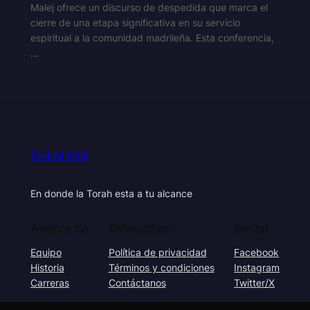
Malej ofrece un discurso de despedida que marca el
cierre de una etapa significativa en su servicio
espiritual a la comunidad madrileña. Esta conferencia,
…
SHEMTOB
En donde la Torah esta a tu alcance
Acerca de
Privacidad
Social
Equipo
Política de privacidad
Facebook
Historia
Términos y condiciones
Instagram
Carreras
Contáctanos
Twitter/X