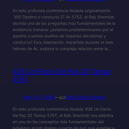
En esta profunda conferencia titulada originalmente
‘390 Destino o conducta 27 Av 5752’, el Rab Shemtob
aborda una de las preguntas más fundamentales de la
existencia humana: ¿estamos predeterminados por el
destino o somos dueños de nuestras decisiones y
conducta? Esta disertación, impartida durante el mes
hebreo de Av, explora la compleja relación entre la…
426 Un Pacto De Paz 20 Tamuz
5761
May 16, 2006
—
Rab Shaul Maleh
por
En esta profunda conferencia titulada ‘426 Un Pacto
De Paz 20 Tamuz 5761’, el Rab Shemtob nos adentra
en uno de los conceptos más fundamentales del
judaísmo: el brit shalom o pacto de paz que establece