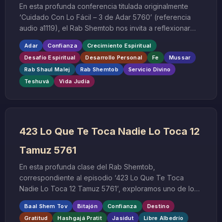
En esta profunda conferencia titulada originalmente
‘Cuidado Con Lo Fácil – 3 de Adar 5760’ (referencia
audio a1119), el Rab Shemtob nos invita a reflexionar
sobre uno de los desafíos más sutiles y peligrosos en
Adar
Confianza
Crecimiento Espiritual
nuestro crecimiento espiritual: la tendencia humana a
Desafío Espiritual
Desarrollo Personal
Fe
Mussar
buscar siempre el camino más fácil, especialmente
Rab Shaul Malej
Rab Shemtob
Servicio Divino
cuando se trata de nuestro desarrollo en la fe y el
Teshuvá
Vida Judía
servicio divino.
423 Lo Que Te Toca Nadie Lo Toca 12
Tamuz 5761
En esta profunda clase del Rab Shemtob,
correspondiente al episodio ‘423 Lo Que Te Toca
Nadie Lo Toca 12 Tamuz 5761’, exploramos uno de los
conceptos más fundamentales y consoladores del
Baal Shem Tov
Bitajón
Confianza
Destino
pensamiento judío: la creencia de que aquello que está
Gratitud
Hashgajá Pratit
Jasidut
Libre Albedrío
destinado para cada persona por la Providencia Divina,