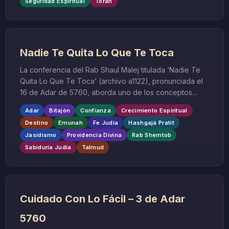
Seguridad Espiritual
Toráh
espirituales y prácticas de lo que realmente significa
sentirse seguro.
Nadie Te Quita Lo Que Te Toca
La conferencia del Rab Shaul Malej titulada ‘Nadie Te
Quita Lo Que Te Toca’ (archivo a1122), pronunciada el
16 de Adar de 5760, aborda uno de los conceptos
fundamentales del pensamiento judío: la providencia
Adar
Bitajón
Confianza
Crecimiento Espiritual
divina y la confianza absoluta en los designios del
Destino
Emunah
Fe Judía
Hashgajá Pratit
Creador. Esta profunda enseñanza nos invita a
Jasidismo
Providencia Divina
Rab Shemtob
reflexionar sobre el concepto de hashgajá pratit, la
Sabiduría Judía
Talmud
supervisión divina individual que rige cada aspecto de
nuestras vidas.
Cuidado Con Lo Fácil – 3 de Adar
5760