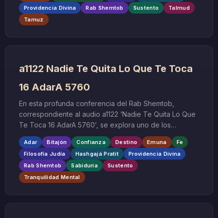
Providencia Divina
Rab Shemtob
Sustento
Talmud
nadie puede quitárselo ni alterarlo.
Tamuz
a1122 Nadie Te Quita Lo Que Te Toca
16 AdarA 5760
En esta profunda conferencia del Rab Shemtob,
correspondiente al audio a1122 ‘Nadie Te Quita Lo Que
Te Toca 16 AdarA 5760’, se explora uno de los
conceptos más fundamentales del pensamiento judío: la
Adar
Bitajón
Confianza
Destino
Emuna
Fe
creencia de que lo que está destinado para cada
Filosofía Judía
Hashgajá Pratit
Providencia Divina
persona le llegará inevitablemente, y que nadie puede
Rab Shemtob
Sabiduría
Sustento
arrebatar aquello que el Todopoderoso ha designado
Tranquilidad Mental
para nosotros. Esta enseñanza, impartida durante el
mes de Adar, época de alegría y celebración en el
calendario hebreo, cobra especial significado al
abordar temas de fe, confianza en la Providencia