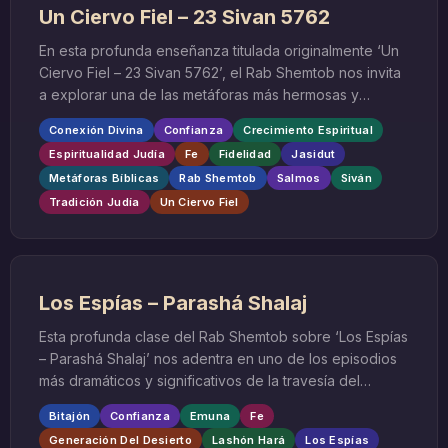
Un Ciervo Fiel – 23 Sivan 5762
En esta profunda enseñanza titulada originalmente ‘Un
Ciervo Fiel – 23 Sivan 5762’, el Rab Shemtob nos invita
a explorar una de las metáforas más hermosas y
significativas de la tradición judía: el ciervo como
Conexión Divina
Confianza
Crecimiento Espiritual
símbolo de fidelidad, búsqueda espiritual y anhelo por
Espiritualidad Judía
Fe
Fidelidad
Jasidut
lo divino. Esta conferencia, correspondiente al mes
Metáforas Bíblicas
Rab Shemtob
Salmos
Siván
hebreo de Siván, nos sumerge en las profundidades
Tradición Judía
Un Ciervo Fiel
de la fe judía y la relación íntima entre el ser humano y
el Creador.
Los Espías – Parashá Shalaj
Esta profunda clase del Rab Shemtob sobre ‘Los Espías
– Parashá Shalaj’ nos adentra en uno de los episodios
más dramáticos y significativos de la travesía del
pueblo judío por el desierto. La parashá Shalaj, que
Bitajón
Confianza
Emuna
Fe
significa ‘envía’, relata la misión de los doce espías
Generación Del Desierto
Lashón Hará
Los Espías
enviados por Moshé para reconocer la Tierra