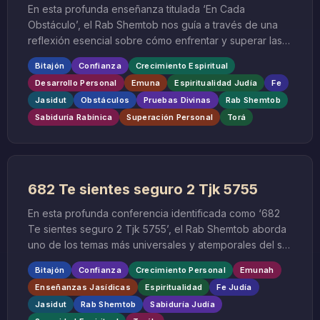
En esta profunda enseñanza titulada ‘En Cada
Obstáculo’, el Rab Shemtob nos guía a través de una
reflexión esencial sobre cómo enfrentar y superar las
dificultades que se presentan en nuestro camino
Bitajón
Confianza
Crecimiento Espiritual
espiritual y material. Esta conferencia, impartida en
Desarrollo Personal
Emuna
Espiritualidad Judía
Fe
noviembre de 2006, ofrece una perspectiva única
Jasidut
Obstáculos
Pruebas Divinas
Rab Shemtob
basada en la sabiduría ancestral de la Torá y las
Sabiduría Rabínica
Superación Personal
Torá
enseñanzas rabínicas sobre la fe, la perseverancia y la
confianza en la Divina Providencia.
682 Te sientes seguro 2 Tjk 5755
En esta profunda conferencia identificada como ‘682
Te sientes seguro 2 Tjk 5755’, el Rab Shemtob aborda
uno de los temas más universales y atemporales del ser
humano: la búsqueda de seguridad y confianza en un
Bitajón
Confianza
Crecimiento Personal
Emunah
mundo incierto. Esta enseñanza, impartida desde la
Enseñanzas Jasídicas
Espiritualidad
Fe Judía
perspectiva de la sabiduría jasídica y los textos
Jasidut
Rab Shemtob
Sabiduría Judía
sagrados de la Toráh, explora las dimensiones