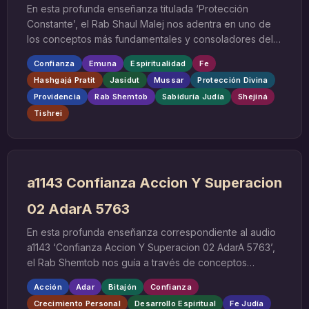
En esta profunda enseñanza titulada ‘Protección
Constante’, el Rab Shaul Malej nos adentra en uno de
los conceptos más fundamentales y consoladores del
judaísmo: la protección divina permanente que
Confianza
Emuna
Espiritualidad
Fe
acompaña al ser humano en cada momento de su
Hashgajá Pratit
Jasidut
Mussar
Protección Divina
existencia. Esta conferencia, pronunciada el 30 de
Providencia
Rab Shemtob
Sabiduría Judía
Shejiná
Tishrei de 5760, nos invita a reflexionar sobre la
Tishrei
naturaleza de la Hashgajá Pratit, la supervisión divina
individual, y cómo podemos cultivar una confianza
genuina en la providencia del Todopoderoso.
a1143 Confianza Accion Y Superacion
02 AdarA 5763
En esta profunda enseñanza correspondiente al audio
a1143 ‘Confianza Accion Y Superacion 02 AdarA 5763’,
el Rab Shemtob nos guía a través de conceptos
fundamentales del desarrollo espiritual y personal
Acción
Adar
Bitajón
Confianza
desde la perspectiva de la sabiduría judía. Esta
Crecimiento Personal
Desarrollo Espiritual
Fe Judía
conferencia, que forma parte de una serie sobre