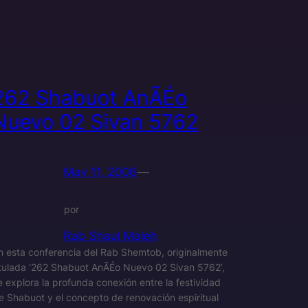
262 Shabuot AnÃÉo
Nuevo 02 Sivan 5762
May 11, 2006
—
por
Rab Shaul Maleh
n esta conferencia del Rab Shemtob, originalmente
itulada ‘262 Shabuot AnÃÉo Nuevo 02 Sivan 5762’,
e explora la profunda conexión entre la festividad
e Shabuot y el concepto de renovación espiritual