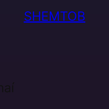
SHEMTOB
naí