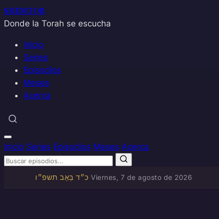
SHEMTOB
Donde la Torah se escucha
Inicio
Series
Episodios
Meses
Acerca
Inicio
Series
Episodios
Meses
Acerca
כ״ד בְּאָב תשפ״ו
·
Viernes, 7 de agosto de 2026
Saltar
al