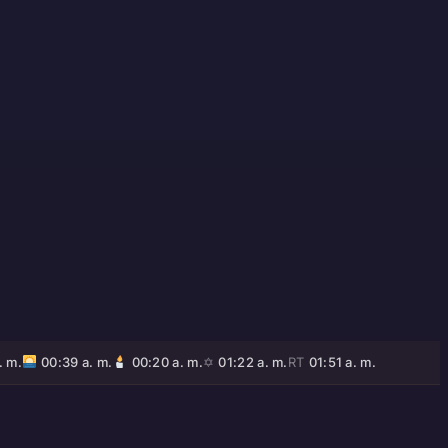
. m.
00:39 a. m.
00:20 a. m.
✡
01:22 a. m.
RT
01:51 a. m.