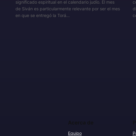
significado espiritual en el calendario judío. El mes
c
de Siván es particularmente relevante por ser el mes
d
en que se entregó la Torá…
c
Acerca de
P
Equipo
P