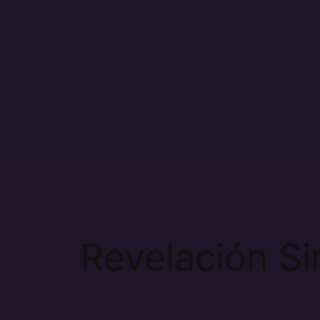
contenido
Revelación Si