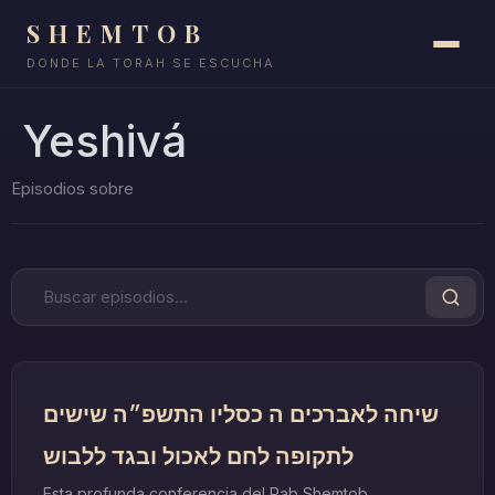
SHEMTOB
DONDE LA TORAH SE ESCUCHA
Yeshivá
שיחה לאברכים ה כסליו התשפ״ה שישים
לתקופה לחם לאכול ובגד ללבוש
Esta profunda conferencia del Rab Shemtob,