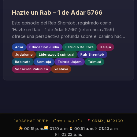
Hazte un Rab – 1 de Adar 5766
Este episodio del Rab Shemtob, registrado como
‘Hazte un Rab – 1 de Adar 5766’ (referencia a1159),
ofrece una perspectiva profunda sobre el camino hacia
el rabinato y la dedicación al estudio de la Torá. La
Adar
Educación Judía
Estudio De Torá
Halajá
conferencia, impartida durante el mes de Adar de
Judaísmo
Liderazgo Espiritual
Rab Shemtob
5766, explora los fundamentos espirituales,
Rabinato
Semicjá
Talmid Jajam
Talmud
intelectuales y prácticos necesarios para aquellos que
Vocación Rabínica
Yeshivá
sienten el llamado hacia la enseñanza y el liderazgo
espiritual en el judaísmo.
PARASHAT RE’EH · כ״ג בְּאָב תשפ״ו ·
CDMX, MÉXICO
En donde la Torah esta a tu alcance
00:15 p. m.
01:10 a. m.
00:51 a. m.
✡
01:43 a. m.
Todos los derechos reservados
RT
02:22 a. m.