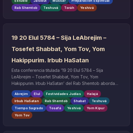
Estudio
Jasidut
Mussar
Preparación Espiritual
introspección y preparación espiritual previo a las Altas
Rab Shemtob
Teshuvá
Toráh
Yeshivá
Festividades.
19 20 Elul 5784 – Sija LeAbrejim –
Tosefet Shabbat, Yom Tov, Yom
Hakippurim. Irbub HaSatan
Esta conferencia titulada ’19 20 Elul 5784 – Sija
LeAbrejim – Tosefet Shabbat, Yom Tov, Yom
Hakippurim. Irbub HaSatan’ del Rab Shemtob aborda
conceptos fundamentales de la halajá judía
Abrejim
Elul
Festividades Judías
Halajá
relacionados con la tosafá (adición) en las festividades
Irbub HaSatan
Rab Shemtob
Shabat
Teshuvá
sagradas. Dirigida específicamente a abrejim
Tiempo Sagrado
Tosafá
Yeshivá
Yom Kipur
(estudiosos casados de yeshivá), esta enseñanza
Yom Tov
profundiza en las leyes y significados espirituales de
extender el tiempo sagrado más allá de sus límites
técnicos.